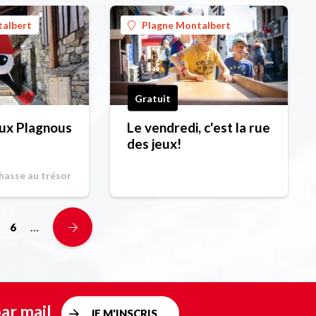
talbert
Plagne Montalbert
Gratuit
ux Plagnous
Le vendredi, c'est la rue
des jeux!
Chasse au trésor
…
6
ar mail
JE M'INSCRIS