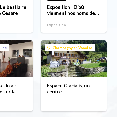
 Le bestiaire
Exposition | D’où
e Cesare
viennent nos noms de
lieux ?
Exposition
llée
Champagny en Vanoise
 « Un air
Espace Glacialis, un
e sur la
centre
t apporte…
muséographique à
du tsat-temp
découvrir !
la montagne