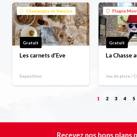
Champagny en Vanoise
Plagne Mon
Gratuit
Gratuit
Les carnets d'Eve
La Chasse a
Exposition
Jeu de piste / 
1
2
3
4
5
Recevez nos bons plans p