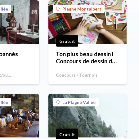
llée
Plagne Montalbert
Gratuit
Joannès
Ton plus beau dessin l
Concours de dessin de
la semaine
t/ou
Concours / Tournois
llée
La Plagne Vallée
Gratuit