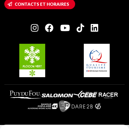
Accès Wifi
CONTACTS ET HORAIRES
Plagne 1800
Maison des Propriétaires
Plagne Bellecôte
Salle de presse
Plagne Centre
Charte des Acteurs Engagés
Plagne Soleil
Groupes et séminaires
Belle Plagne
Plagne Villages
Plagne Aime 2000