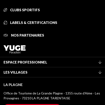
CLUBS SPORTIFS
LABELS & CERTIFICATIONS
NOS PARTENAIRES
ESPACE PROFESSIONNEL
Adhérer à l'office de tourisme
LES VILLAGES
Classement des meublés
La Plagne Vallée
Taxe de séjour
LA PLAGNE
Montchavin - Les Coches
Médiathèque
Office de Tourisme de La Grande Plagne - 1355 route d’Aime - Les
Champagny-en-Vanoise
Provagnes - 73210 LA PLAGNE TARENTAISE
Logos La Plagne
Montalbert