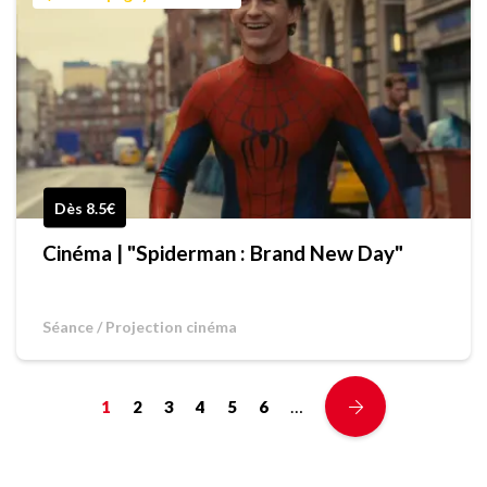
Dès 8.5€
Cinéma | "Spiderman : Brand New Day"
Séance / Projection cinéma
…
1
2
3
4
5
6