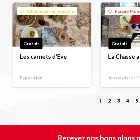
Champagny en Vanoise
Plagne Mon
Gratuit
Gratuit
Les carnets d'Eve
La Chasse a
Exposition
Jeu de piste / 
1
2
3
4
5
Recevez nos bons plans p