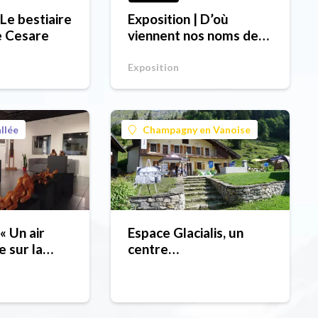
 Le bestiaire
Exposition | D’où
e Cesare
viennent nos noms de
lieux ?
Exposition
llée
Champagny en Vanoise
 « Un air
Espace Glacialis, un
e sur la
centre
t apporte…
muséographique à
du tsat-temp
découvrir !
la montagne