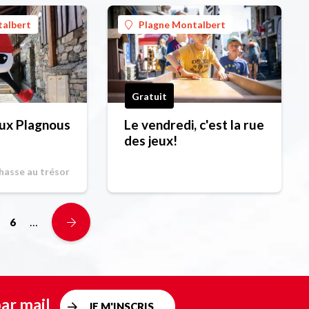
talbert
Plagne Montalbert
Gratuit
ux Plagnous
Le vendredi, c'est la rue
des jeux!
Chasse au trésor
…
6
ar mail
JE M'INSCRIS