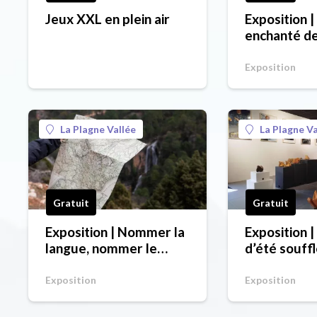
Jeux XXL en plein air
Exposition |
enchanté d
Exposition
La Plagne Vallée
La Plagne Va
Gratuit
Gratuit
Exposition | Nommer la
Exposition |
langue, nommer le
d’été souffl
monde
montagne e
» // « L'air 
Exposition
Exposition
soufle sus 
e porte… »