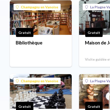
Champagny en Vanoise
La Plagne Va
Gratuit
Gratuit
Bibliothèque
Maison de 
Visite guidée e
commentée
Champagny en Vanoise
La Plagne Va
Gratuit
Gratuit