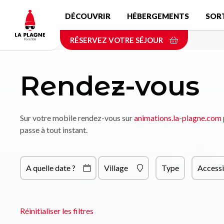
Aller
DÉCOUVRIR
HÉBERGEMENTS
SOR
au
contenu
RÉSERVEZ VOTRE SÉJOUR
principal
Rendez-vous
Sur votre mobile rendez-vous sur
animations.la-plagne.com
passe à tout instant.
A quelle date ?
Village
Type
Accessi
Réinitialiser les filtres