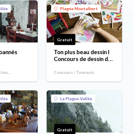
llée
Plagne Montalbert
Gratuit
Joannès
Ton plus beau dessin l
Concours de dessin de
la semaine
t/ou
Concours / Tournois
llée
La Plagne Vallée
Gratuit