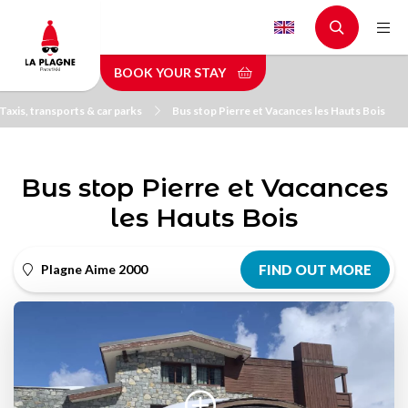
Skip
to
main
BOOK YOUR STAY
content
Taxis, transports & car parks
Bus stop Pierre et Vacances les Hauts Bois
Bus stop Pierre et Vacances
les Hauts Bois
Plagne Aime 2000
FIND OUT MORE