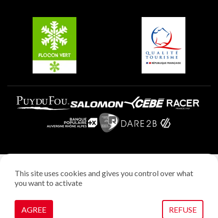
Groups and seminars
Belle Plagne
Plagne Aime 2000
Plagne Villages
Legal notice
This site uses cookies and gives you control over what
Privacy policy
you want to activate
Creation: StudioJuillet
Manage cookies
AGREE
REFUSE