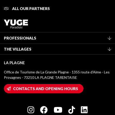
ALL OUR PARTNERS
PROFESSIONALS
Become a Tourist Office member
THE VILLAGES
Classification of furnished accommodation
La Plagne Vallée
Tourist tax
LA PLAGNE
Montchavin - Les Coches
Media library
Office de Tourisme de La Grande Plagne - 1355 route d’Aime - Les
Champagny-en-Vanoise
Provagnes - 73210 LA PLAGNE TARENTAISE
La Plagne logos
Montalbert
Wifi hotspots
CONTACTS AND OPENING HOURS
Plagne 1800
Owners' House
Plagne Bellecôte
Press room
Plagne centre
Charter of Committed Players
Plagne Soleil