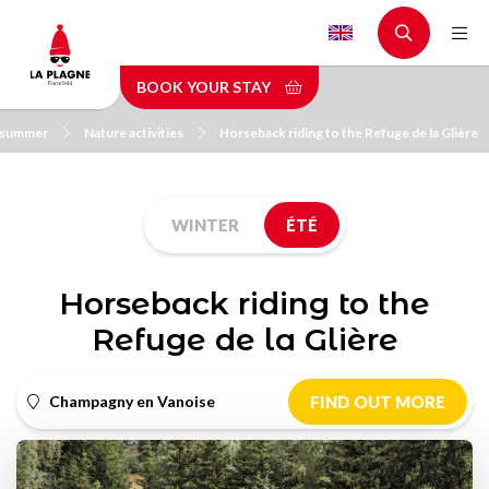
Skip
to
main
BOOK YOUR STAY
content
n summer
Nature activities
Horseback riding to the Refuge de la Glière
WINTER
ÉTÉ
Horseback riding to the
Refuge de la Glière
Champagny en Vanoise
FIND OUT MORE