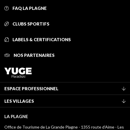
FAQ LA PLAGNE
CLUBS SPORTIFS
LABELS & CERTIFICATIONS
NOS PARTENAIRES
ESPACE PROFESSIONNEL
Adhérer à l'office de tourisme
LES VILLAGES
Classement des meublés
La Plagne Vallée
Taxe de séjour
LA PLAGNE
Montchavin - Les Coches
Médiathèque
Office de Tourisme de La Grande Plagne - 1355 route d’Aime - Les
Champagny-en-Vanoise