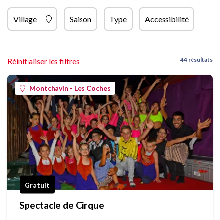
Village
Saison
Type
Accessibilité
44 résultats
Réinitialiser les filtres
Montchavin - Les Coches
Gratuit
Spectacle de Cirque