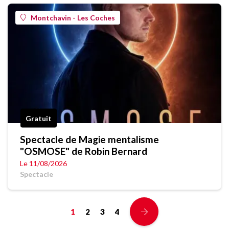
Montchavin - Les Coches
Gratuit
Spectacle de Magie mentalisme
"OSMOSE" de Robin Bernard
Le 11/08/2026
Spectacle
1
2
3
4