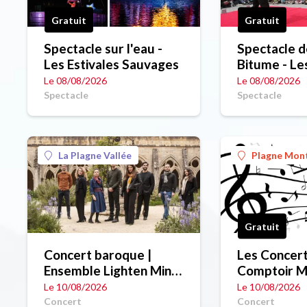
Gratuit
Gratuit
Spectacle sur l'eau -
Spectacle d
Les Estivales Sauvages
Bitume - Les Estivales
Sauvages
Le 08/08/2026
Le 08/08/2026
Spectacle
Spectacle
La Plagne Vallée
Plagne Mon
Gratuit
Concert baroque |
Les Concert
Ensemble Lighten Mine
Comptoir M
Eies
ManMax
Le 10/08/2026
Le 10/08/2026
Concert
Concert