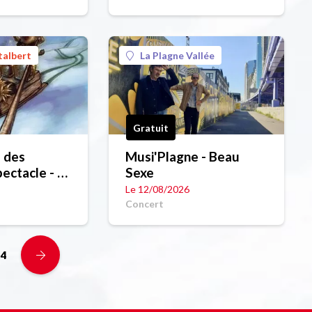
Spectacle
talbert
La Plagne Vallée
Gratuit
 des
Musi'Plagne - Beau
ectacle - La
Sexe
des oreilles
Le 12/08/2026
Concert
4