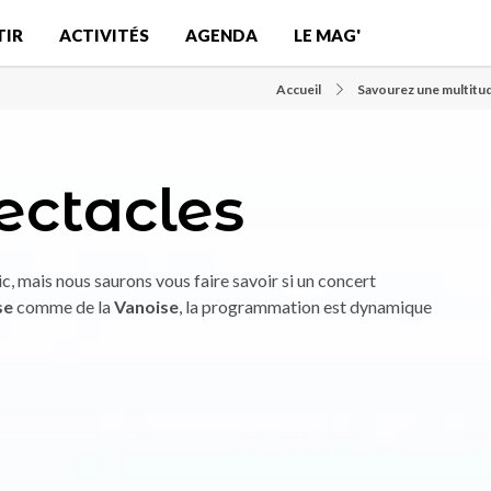
TIR
ACTIVITÉS
AGENDA
LE MAG'
Accueil
Savourez une multitud
ectacles
c, mais nous saurons vous faire savoir si un concert
se
comme de la
Vanoise
, la programmation est dynamique