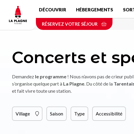
Aller
DÉCOUVRIR
HÉBERGEMENTS
SOR
au
contenu
RÉSERVEZ VOTRE SÉJOUR
principal
Concerts et sp
Demandez
le programme
! Nous n’avons pas de crieur publi
s’organise quelque part à
La Plagne
. Du côté de la
Tarentai
et fait vivre toute une station.
Village
Saison
Type
Accessibilité