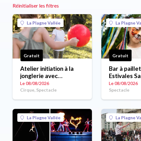
Réinitialiser les filtres
La Plagne Vallée
La Plagne Va
Gratuit
Gratuit
Atelier initiation à la
Bar à paille
jonglerie avec
Estivales S
Marjolaine - Les
Le 08/08/2026
Le 08/08/2026
Estivales Sauvages
Cirque, Spectacle
Spectacle
La Plagne Vallée
La Plagne Va