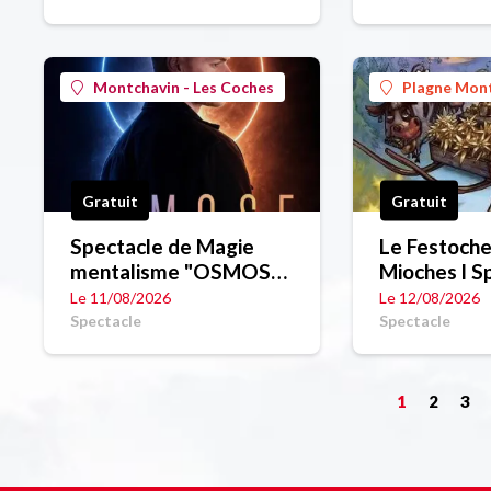
Montchavin - Les Coches
Plagne Mon
Gratuit
Gratuit
Spectacle de Magie
Le Festoche
mentalisme "OSMOSE"
Mioches l Sp
de Robin Bernard
montagne à 
Le 11/08/2026
Le 12/08/2026
Spectacle
Spectacle
1
2
3