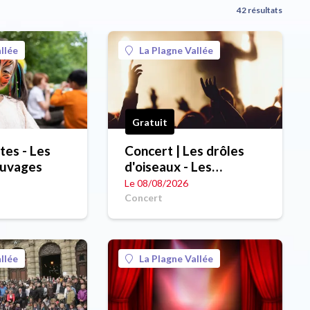
42 résultats
llée
La Plagne Vallée
Gratuit
ttes - Les
Concert | Les drôles
auvages
d'oiseaux - Les
Estivales Sauvages
Le 08/08/2026
Concert
llée
La Plagne Vallée