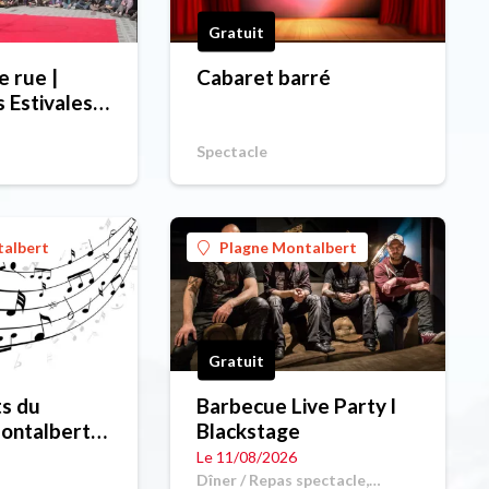
Gratuit
e rue |
Cabaret barré
Spectacle
talbert
Plagne Montalbert
Gratuit
s du
Barbecue Live Party l
ontalbert |
Blackstage
Le 11/08/2026
Dîner / Repas spectacle,