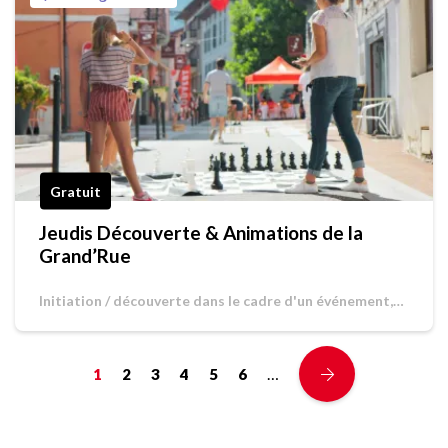
Gratuit
Jeudis Découverte & Animations de la
Grand’Rue
Initiation / découverte dans le cadre d'un événement,
Jeu de piste / Chasse au trésor
…
1
2
3
4
5
6