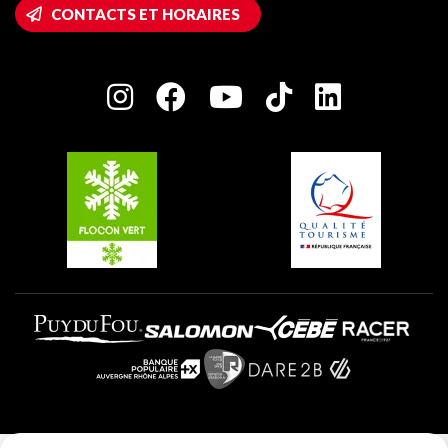
Accès Wifi
CONTACTS ET HORAIRES
Plagne 1800
Maison des Propriétaires
Plagne Bellecôte
Salle de presse
Plagne Centre
Charte des Acteurs Engagés
Plagne Soleil
Groupes et séminaires
Belle Plagne
Plagne Villages
Plagne Aime 2000