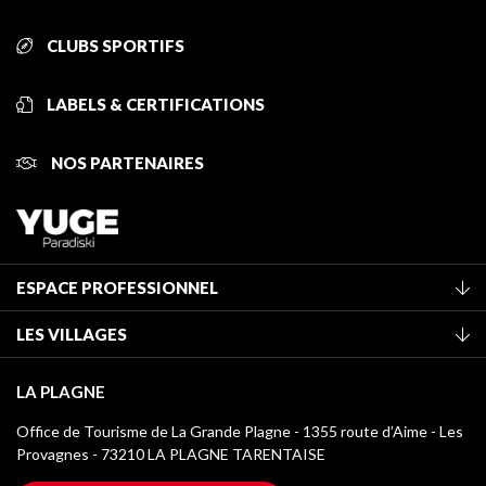
CLUBS SPORTIFS
LABELS & CERTIFICATIONS
NOS PARTENAIRES
ESPACE PROFESSIONNEL
Adhérer à l'office de tourisme
LES VILLAGES
Classement des meublés
La Plagne Vallée
Taxe de séjour
LA PLAGNE
Champagny-en-Vanoise
Médiathèque
Office de Tourisme de La Grande Plagne - 1355 route d’Aime - Les
Montchavin - Les Coches
Provagnes - 73210 LA PLAGNE TARENTAISE
Logos La Plagne
Montalbert