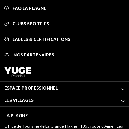
FAQ LA PLAGNE
CLUBS SPORTIFS
LABELS & CERTIFICATIONS
NOS PARTENAIRES
ESPACE PROFESSIONNEL
Adhérer à l'office de tourisme
LES VILLAGES
Classement des meublés
La Plagne Vallée
Taxe de séjour
LA PLAGNE
Montchavin - Les Coches
Médiathèque
Office de Tourisme de La Grande Plagne - 1355 route d’Aime - Les
Champagny-en-Vanoise