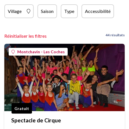
Village
Saison
Type
Accessibilité
44 résultats
Réinitialiser les filtres
Montchavin - Les Coches
Gratuit
Spectacle de Cirque