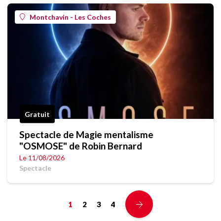
Montchavin - Les Coches
Gratuit
Spectacle de Magie mentalisme
"OSMOSE" de Robin Bernard
Le 11/08/2026
Spectacle
1
2
3
4